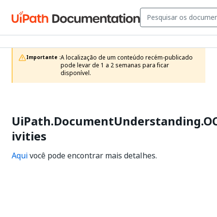
A localização de um conteúdo recém-publicado 
Importante :
pode levar de 1 a 2 semanas para ficar 
disponível.
UiPath.DocumentUnderstanding.OCR
ivities
Aqui
você pode encontrar mais detalhes.
Sim
Não
thumb_up
thumb_down