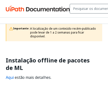
A localização de um conteúdo recém-publicado 
Importante :
pode levar de 1 a 2 semanas para ficar 
disponível.
Instalação offline de pacotes
de ML
Aqui
estão mais detalhes.
Sim
Não
thumb_up
thumb_down