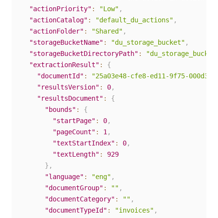
"actionPriority"
:
"Low"
,
"actionCatalog"
:
"default_du_actions"
,
"actionFolder"
:
"Shared"
,
"storageBucketName"
:
"du_storage_bucket"
,
"storageBucketDirectoryPath"
:
"du_storage_bucket
"extractionResult"
:
{
"documentId"
:
"25a03e48-cfe8-ed11-9f75-000d3a4
"resultsVersion"
:
0
,
"resultsDocument"
:
{
"bounds"
:
{
"startPage"
:
0
,
"pageCount"
:
1
,
"textStartIndex"
:
0
,
"textLength"
:
929
}
,
"language"
:
"eng"
,
"documentGroup"
:
""
,
"documentCategory"
:
""
,
"documentTypeId"
:
"invoices"
,