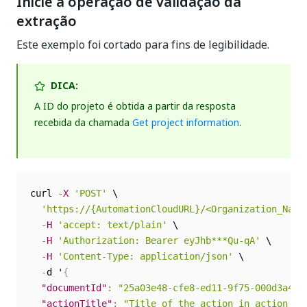
Inicie a operação de validação da
extração
Este exemplo foi cortado para fins de legibilidade.
DICA:
A ID do projeto é obtida a partir da resposta
recebida da chamada
Get project information
.
curl 
-
X
'POST'
 \

'https://{AutomationCloudURL}/<Organization_Name
-
H
'accept: text/plain'
 \

-
H
'Authorization: Bearer eyJhb***Qu-qA'
 \

-
H
'Content-Type: application/json'
 \

-
d '
{
"documentId"
:
"25a03e48-cfe8-ed11-9f75-000d3a496
"actionTitle"
:
"Title of the action in action ce