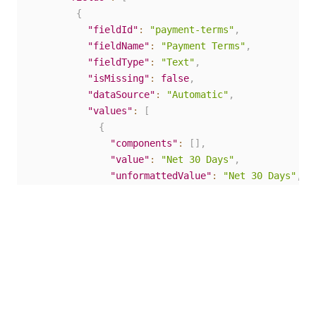
{
"fieldId"
:
"payment-terms"
,
"fieldName"
:
"Payment Terms"
,
"fieldType"
:
"Text"
,
"isMissing"
:
false
,
"dataSource"
:
"Automatic"
,
"values"
:
[
{
"components"
:
[
]
,
"value"
:
"Net 30 Days"
,
"unformattedValue"
:
"Net 30 Days"
,
"reference"
:
{
"textStartIndex"
:
423
,
"textLength"
:
11
,
"tokens"
:
[
{
"textStartIndex"
:
423
,
"textLength"
:
3
,
"page"
:
0
,