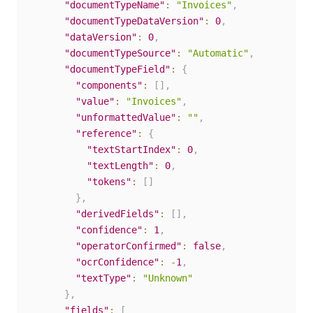
"documentTypeName"
:
"Invoices"
,
"documentTypeDataVersion"
:
0
,
"dataVersion"
:
0
,
"documentTypeSource"
:
"Automatic"
,
"documentTypeField"
:
{
"components"
:
[
]
,
"value"
:
"Invoices"
,
"unformattedValue"
:
""
,
"reference"
:
{
"textStartIndex"
:
0
,
"textLength"
:
0
,
"tokens"
:
[
]
}
,
"derivedFields"
:
[
]
,
"confidence"
:
1
,
"operatorConfirmed"
:
false
,
"ocrConfidence"
:
-
1
,
"textType"
:
"Unknown"
}
,
"fields"
:
[