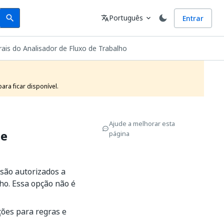
Search
Idioma
Português
Entrar
search
translate
expand_more
ais do Analisador de Fluxo de Trabalho
ra ficar disponível.
Ajude a melhorar esta
de
página
 são autorizados a
ho. Essa opção não é
ções para regras e