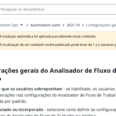
Automation Suite
2021.10
Configurações ger
mation Ops
own
e
A tradução automática foi aplicada parcialmente neste conteúdo.

t
A localização de um conteúdo recém-publicado pode levar de 1 a 2 semanas pa
ações gerais do Analisador de Fluxo 
o
r que os usuários sobreponham
- se habilitado, os usuários
terações nas configurações do Analisador de Fluxo de Trabal
da por padrão.
ciado ou incorporado
- selecione como definir as configura
es do Analisador de Fluxo de Trabalho na política: