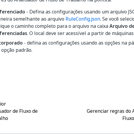
ferenciado
- Defina as configurações usando um arquivo JS
neira semelhante ao arquivo
RuleConfig.json
. Se você selec
dique o caminho completo para o arquivo na caixa
Arquivo d
ferenciadas
. O local deve ser acessível a partir de máquinas
corporado
- defina as configurações usando as opções na pág
a opção padrão.
Sim
Não
thumb_up
thumb_down
ior
sador de Fluxo de
Gerenciar regras do 
alho
Flux