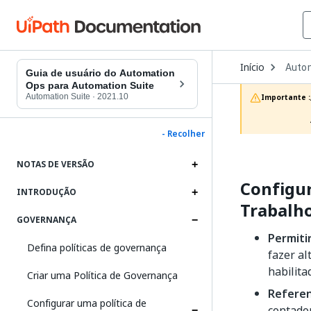
Open
Início
Auto
Dropd
Guia de usuário do Automation
to
Ops para Automation Suite
choos
Automation Suite
·
2021.10
Importante :
produc
- Recolher
NOTAS DE VERSÃO
Configur
INTRODUÇÃO
Trabalh
GOVERNANÇA
Permiti
Defina políticas de governança
fazer al
habilita
Criar uma Política de Governança
Referen
Configurar uma política de
contador