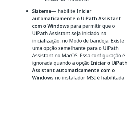
Sistema
— habilite
Iniciar
automaticamente o UiPath Assistant
com o Windows
para permitir que o
UiPath Assistant seja iniciado na
inicialização, no Modo de bandeja. Existe
uma opção semelhante para o UiPath
Assistant no MacOS. Essa configuração é
ignorada quando a opção
Iniciar o UiPath
Assistant automaticamente com o
Windows
no instalador MSI é habilitada
durante a configuração.
Proteção de EDR
—O status de proteção
Crowdstrike EDR (Endpoint Detection
Response) de suas máquinas robôs fica
visível nesta janela. Você pode controlar a
visibilidade desta mensagem a partir das
políticas do Automation Ops
, escolhendo o