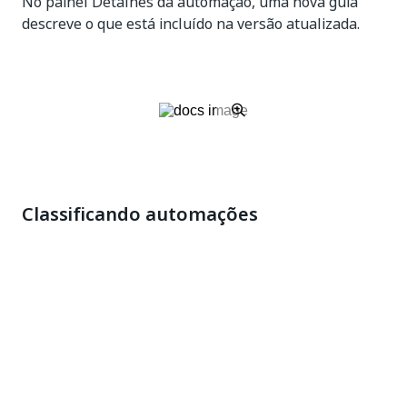
No painel Detalhes da automação, uma nova guia
descreve o que está incluído na versão atualizada.
Classificando automações
No Widget do Marketplace, a lista de automações
prontas podem ser classificadas pelas seguintes
opções:
Recomendadas (Padrão).
Ordem alfabética.
Avaliação.