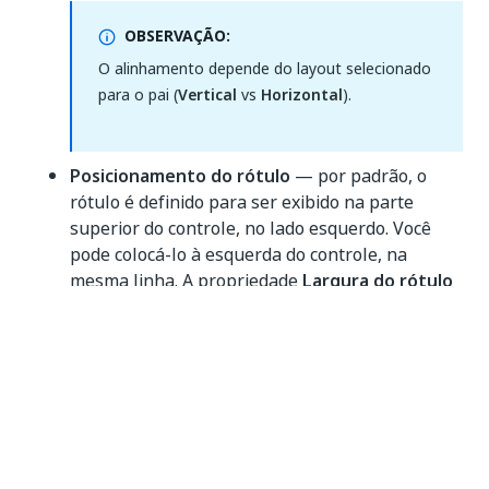
OBSERVAÇÃO:
O alinhamento depende do layout selecionado
para o pai (
Vertical
vs
Horizontal
).
Posicionamento do rótulo
— por padrão, o
rótulo é definido para ser exibido na parte
superior do controle, no lado esquerdo. Você
pode colocá-lo à esquerda do controle, na
mesma linha. A propriedade
Largura do rótulo
configura a largura do rótulo e a propriedade
Espaço entre
define a distância entre o rótulo e
o controle.
Cor de fundo
— a cor em segundo plano do
controle. Você pode definir uma cor fixa usando
o seletor de cores ou definir um valor dinâmico
usando uma expressão VB.