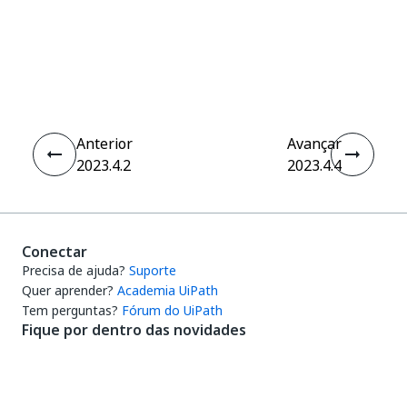
Sim
Não
thumb_up
thumb_down
Anterior
Avançar
2023.4.2
2023.4.4
Conectar
Precisa de ajuda?
Suporte
Quer aprender?
Academia UiPath
Tem perguntas?
Fórum do UiPath
Fique por dentro das novidades