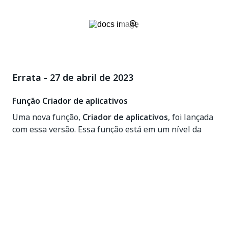
Errata - 27 de abril de 2023
Função Criador de aplicativos
Uma nova função,
Criador de aplicativos
, foi lançada
com essa versão. Essa função está em um nível da
organização nível. Para que um usuário do Apps
possa criar aplicativos ou ser um coautor de
aplicativos, a função
Criador de aplicativos
é
necessária.
Para obter mais informações, consulte a página.