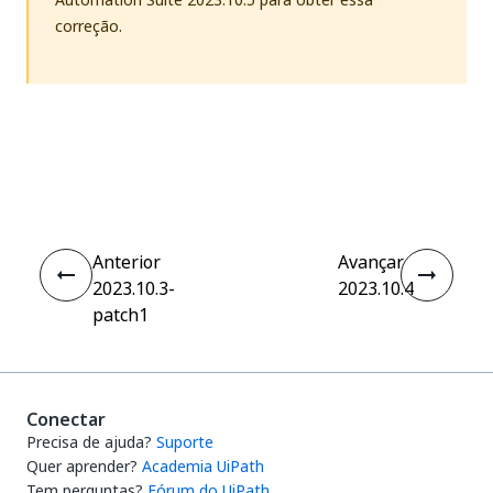
correção.
Sim
Não
thumb_up
thumb_down
Anterior
Avançar
2023.10.3-
2023.10.4
patch1
Conectar
Precisa de ajuda?
Suporte
Quer aprender?
Academia UiPath
Tem perguntas?
Fórum do UiPath