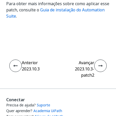
Para obter mais informações sobre como aplicar esse
patch, consulte o
Guia de instalação do Automation
Suite
.
Sim
Não
thumb_up
thumb_down
Anterior
Avançar
2023.10.3
2023.10.3-
patch2
Conectar
Precisa de ajuda?
Suporte
Quer aprender?
Academia UiPath