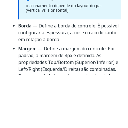
o alinhamento depende do layout do pai
(Vertical vs. Horizontal).
Borda
— Define a borda do controle. É possível
configurar a espessura, a cor e o raio do canto
em relação à borda
Margem
— Define a margem do controle. Por
padrão, a margem de 4px é definida. As
propriedades Top/Bottom (Superior/Inferior) e
Left/Right (Esquerda/Direita) são combinadas.
Essas propriedades podem ser desvinculadas,
usando-se o ícone de desvinculação, no lado
direito do cabeçalho da seção de Margem.
Dimensão
— a largura e a altura do botão
podem ser definidas na seção de Tamanho. Por
padrão, o tamanho é definido como Automático.
As opções de largura mínima/altura mínima e
largura máxima/altura máxima estão