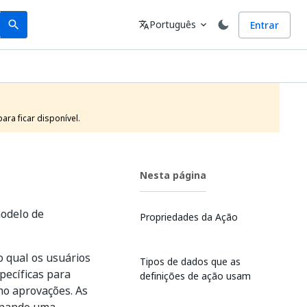
Search
Idioma
Português
Entrar
search
translate
expand_more
ra ficar disponível.
Nesta página
modelo de
Propriedades da Ação
o qual os usuários
Tipos de dados que as
pecíficas para
definições de ação usam
mo aprovações. As