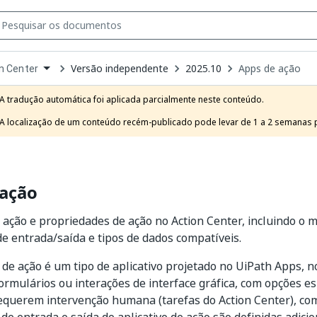
Versão independente
2025.10
Apps de ação
n Center
own
e
A tradução automática foi aplicada parcialmente neste conteúdo.

t
A localização de um conteúdo recém-publicado pode levar de 1 a 2 semanas pa
 ação
e ação e propriedades de ação no Action Center, incluindo o 
e entrada/saída e tipos de dados compatíveis.
 de ação é um tipo de aplicativo projetado no UiPath Apps, n
ormulários ou interações de interface gráfica, com opções es
equerem intervenção humana (tarefas do Action Center), co