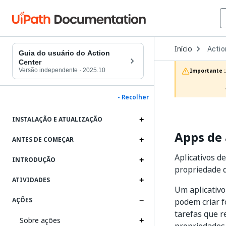
Open
Início
Actio
Dropd
Guia do usuário do Action
to
Center
choos
Versão independente
·
2025.10
Importante :
produc
- Recolher
INSTALAÇÃO E ATUALIZAÇÃO
Apps de
ANTES DE COMEÇAR
Aplicativos d
INTRODUÇÃO
propriedade d
ATIVIDADES
Um aplicativo
AÇÕES
podem criar f
tarefas que r
Sobre ações