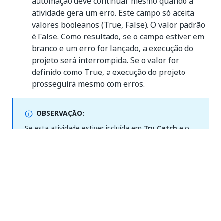
automação deve continuar mesmo quando a
atividade gera um erro. Este campo só aceita
valores booleanos (True, False). O valor padrão
é False. Como resultado, se o campo estiver em
branco e um erro for lançado, a execução do
projeto será interrompida. Se o valor for
definido como True, a execução do projeto
prosseguirá mesmo com erros.
OBSERVAÇÃO:
Se esta atividade estiver incluída em
Try Catch
e o
valor da propriedade
Continuar com erro
for
Verdadeiro, nenhum erro será capturado quando o
projeto for executado.
DisplayName
- O nome de exibição da atividade.
TempoLimiteEmMs
- Especifica o período de