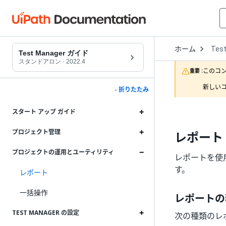
Open
ホーム
Tes
Drop
Test Manager ガイド
to
スタンドアロン
·
2022.4
choo
このコ
重要 :
produ
新しいコ
- 折りたたみ
スタート アップ ガイド
プロジェクト管理
レポート
プロジェクトの運用とユーティリティ
レポートを使
す。
レポート
一括操作
レポートの
TEST MANAGER の設定
次の種類のレ