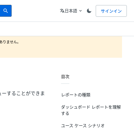
Search
言語
日本語
サインイン
search
translate
expand_more
りません。

目次
ューすることができま
レポートの種類
ダッシュボード レポートを理解
する
ユース ケース シナリオ