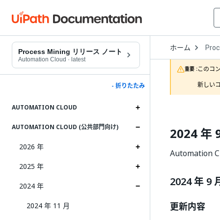
Open
ホーム
Proc
Drop
Process Mining リリース ノート
to
Automation Cloud
·
latest
choo
このコ
重要 :
produ
新しいコ
- 折りたたみ
AUTOMATION CLOUD
AUTOMATION CLOUD (公共部門向け)
2024 年 
2026 年
Automation
2025 年
2024 年 9 
2024 年
更新内容
2024 年 11 月