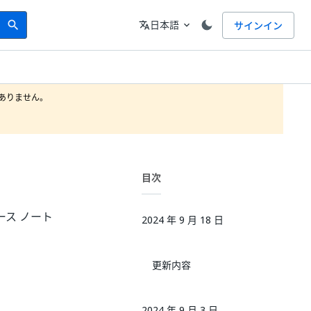
Search
言語
日本語
サインイン
search
translate
expand_more
りません。

目次
リリース ノート
2024 年 9 月 18 日
更新内容
2024 年 9 月 3 日