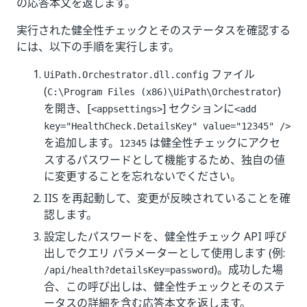
の応答本文を返します。
実行された健全性チェックとそのステータスを確認する
には、以下の手順を実行します。
ファイル
UiPath.Orchestrator.dll.config
(
)
C:\Program Files (x86)\UiPath\Orchestrator
を開き、[
] セクションに
<appsettings>
<add
key="HealthCheck.DetailsKey" value="12345" />
を追加します。
は健全性チェックにアクセ
12345
スするパスワードとして機能するため、独自の値
に変更することを忘れないでください。
IIS を再起動して、変更が反映されていることを確
認します。
設定したパスワードを、健全性チェック API 呼び
出しでクエリ パラメーターとして使用します (例:
)。成功した場
/api/health?detailsKey=password
合、この呼び出しは、健全性チェックとそのステ
ータスの詳細を含む応答本文を返します。