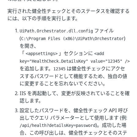
実行された健全性チェックとそのステータスを確認する
には、以下の手順を実行します。
ファイル
UiPath.Orchestrator.dll.config
(
)
C:\Program Files (x86)\UiPath\Orchestrator
を開き、
「
」セクションに
<appsettings>
<add
key="HealthCheck.DetailsKey" value="12345" />
を追加します。
は健全性チェックにアクセ
12345
スするパスワードとして機能するため、独自の値
に変更することを忘れないでください。
IIS を再起動して、変更が反映されていることを確
認します。
設定したパスワードを、健全性チェック API 呼び
出しでクエリ パラメーターとして使用します (例:
)。成功した場
/api/health?detailsKey=password
合、この呼び出しは、健全性チェックとそのステ