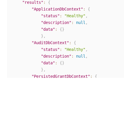
"results"
:
{
"ApplicationDbContext"
:
{
"status"
:
"Healthy"
,
"description"
:
null
,
"data"
:
{
}
}
,
"AuditDbContext"
:
{
"status"
:
"Healthy"
,
"description"
:
null
,
"data"
:
{
}
}
,
"PersistedGrantDbContext"
:
{
"status"
:
"Healthy"
,
"description"
:
null
,
"data"
:
{
}
}
,
"IdentityServerConfigurationDbContext"
:
{
"status"
:
"Healthy"
,
"description"
:
null
,
"data"
:
{
}