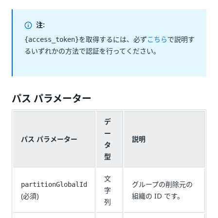
注:
を取得するには、必ず
こちら
で説明す
{access_token}
るいずれかの方法で認証を行ってください。
パス パラメーター
デ
ー
パス パラメーター
説明
タ
型
文
グループの削除元の
partitionGlobalId
字
(必須)
組織の ID です。
列