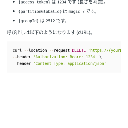
は
です (長さを考慮)。
{access_token}
1234
は
です。
{partitionGlobalId}
magic-7
は
です。
{groupId}
2512
呼び出しは以下のようになります (cURL)。
curl 
--
location 
--
request 
DELETE
'https://{yourDom
--
header 
'Authorization: Bearer 1234'
--
header 
'Content-Type: application/json'
いい
はい
thumb_up
thumb_down
え
前へ
次へ