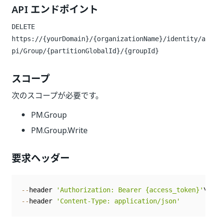
API エンドポイント
DELETE
https://{yourDomain}/{organizationName}/identity/a
pi/Group/{partitionGlobalId}/{groupId}
スコープ
次のスコープが必要です。
PM.Group
PM.Group.Write
要求ヘッダー
--
header 
'Authorization: Bearer {access_token}'
--
header 
'Content-Type: application/json'