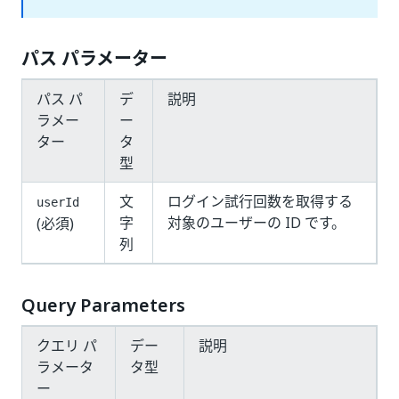
パス パラメーター
パス パ
デ
説明
ラメー
ー
ター
タ
型
文
ログイン試行回数を取得する
userId
字
対象のユーザーの ID です。
(必須)
列
Query Parameters
クエリ パ
デー
説明
ラメータ
タ型
ー