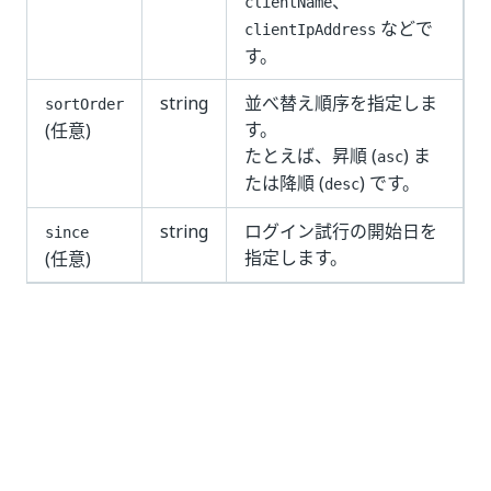
、
clientName
などで
clientIpAddress
す。
string
並べ替え順序を指定しま
sortOrder
す。
(任意)
たとえば、昇順 (
) ま
asc
たは降順 (
) です。
desc
string
ログイン試行の開始日を
since
指定します。
(任意)
応答
200 OK
クエリが実行されたユーザー ログイン試行を返しま
す。