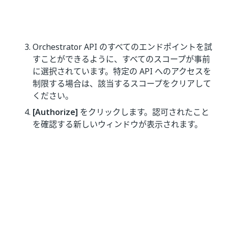
Orchestrator API のすべてのエンドポイントを試
すことができるように、すべてのスコープが事前
に選択されています。特定の API へのアクセスを
制限する場合は、該当するスコープをクリアして
ください。
[Authorize]
をクリックします。認可されたこと
を確認する新しいウィンドウが表示されます。
完了したら、
[Close]
または
[X]
をクリックして
[Available authorizations]
ウィンドウを閉じま
す。
[Authorize]
ボタンに閉じたロックが表示さ
れ、認可されていることを示します。
要求を送信する
認可されている間に、以下の方法で Orchestrator API