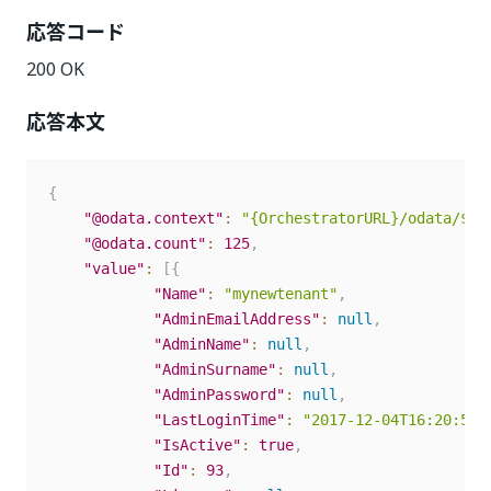
応答コード
200 OK
応答本文
{
"@odata.context"
:
"{OrchestratorURL}/odata/$me
"@odata.count"
:
125
,
"value"
:
[
{
"Name"
:
"mynewtenant"
,
"AdminEmailAddress"
:
null
,
"AdminName"
:
null
,
"AdminSurname"
:
null
,
"AdminPassword"
:
null
,
"LastLoginTime"
:
"2017-12-04T16:20:58.
"IsActive"
:
true
,
"Id"
:
93
,