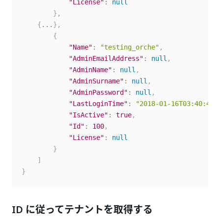
"License"
:
null
}
,
{
...
}
,
{
"Name"
:
"testing_orche"
,
"AdminEmailAddress"
:
null
,
"AdminName"
:
null
,
"AdminSurname"
:
null
,
"AdminPassword"
:
null
,
"LastLoginTime"
:
"2018-01-16T03:40:43.
"IsActive"
:
true
,
"Id"
:
100
,
"License"
:
null
}
]
}
ID に従ってテナントを取得する