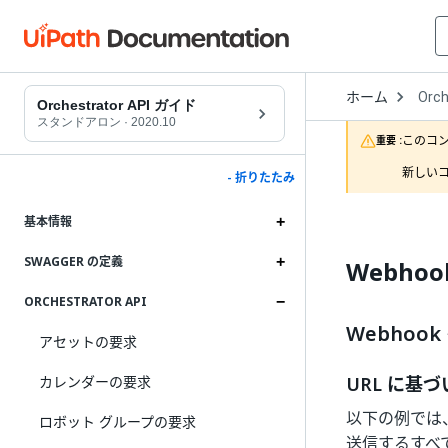
Open
ホーム
Orch
Drop
Orchestrator API ガイド
to
スタンドアロン
·
2020.10
choo
このコ
重要 :
produ
新しいコ
- 折りたたみ
基本情報
SWAGGER の定義
Webho
ORCHESTRATOR API
Webhoo
アセットの要求
カレンダーの要求
URL に基
以下の例では、
ロボット グループの要求
送信するすべて