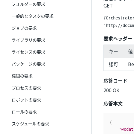
フォルダーの要求
GET
一般的なタスクの要求
{Orchestrato
'http://docu
ジョブの要求
要求ヘッダー
ライブラリの要求
キー
値 
ライセンスの要求
パッケージの要求
認可
Be
権限の要求
応答コード
プロセスの要求
200 OK
ロボットの要求
応答本文
ロールの要求
{
スケジュールの要求
"@odat