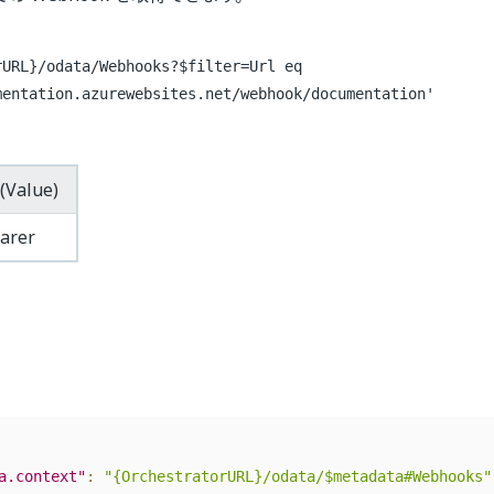
rURL}/odata/Webhooks?$filter=Url eq
mentation.azurewebsites.net/webhook/documentation'
(Value)
arer
a.context"
:
"{OrchestratorURL}/odata/$metadata#Webhooks"