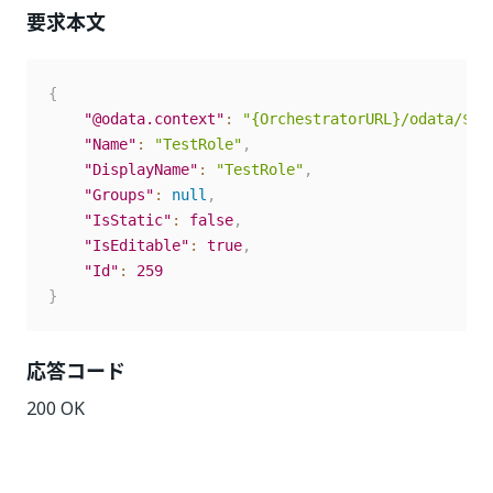
要求本文
{
"@odata.context"
:
"{OrchestratorURL}/odata/$me
"Name"
:
"TestRole"
,
"DisplayName"
:
"TestRole"
,
"Groups"
:
null
,
"IsStatic"
:
false
,
"IsEditable"
:
true
,
"Id"
:
259
}
応答コード
200 OK