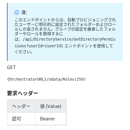
注:
このエンドポイントからは、自動プロビジョニングされ
たユーザーに明示的に設定されたフォルダーおよびロー
ルしか返されません。グループの設定を継承したフォル
ダーやロールを取得するに
は、
/api/DirectoryService/GetDirectoryPermis
エンドポイントを使用して
sions?userId={userId}
ください。
GET
{OrchestratorURL}/odata/Roles(259)
要求ヘッダー
ヘッダー
値 (Value)
認可
Bearer