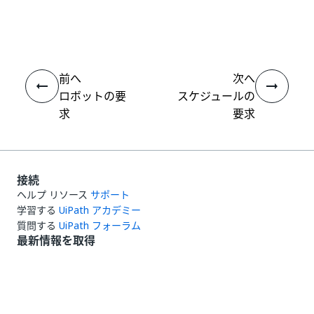
いい
はい
thumb_up
thumb_down
え
前へ
次へ
ロボットの要
スケジュールの
求
要求
接続
ヘルプ リソース
サポート
学習する
UiPath アカデミー
質問する
UiPath フォーラム
最新情報を取得