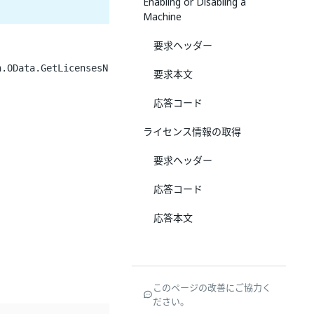
Enabling or Disabling a
Machine
要求ヘッダー
n.OData.GetLicensesN
要求本文
応答コード
ライセンス情報の取得
要求ヘッダー
応答コード
応答本文
このページの改善にご協力く
ださい。