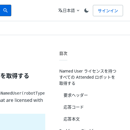
Search
言語
日本語
サインイン
search
translate
expand_more
目次
Named User ライセンスを持つ
ットを取得する
すべての Attended ロボットを
取得する
sNamedUser(robotType
要求ヘッダー
at are licensed with
応答コード
応答本文