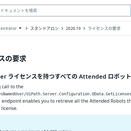
スタンドアロン
2020.10
ライセンスの要求
estrator
down
se
ct
スの要求
User ライセンスを持つすべての Attended ロボ
call to the
esNamedUser/UiPath.Server.Configuration.OData.GetLicense
endpoint enables you to retrieve all the Attended Robots th
)
license.