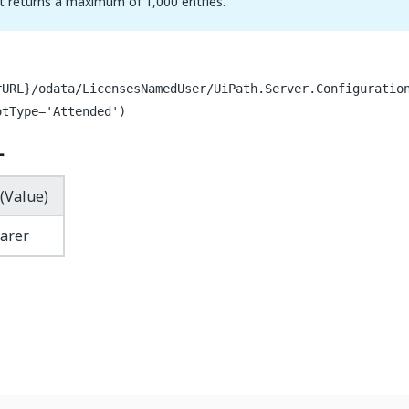
t returns a maximum of 1,000 entries.
rURL}/odata/LicensesNamedUser/UiPath.Server.Configuratio
otType='Attended')
ー
(Value)
arer