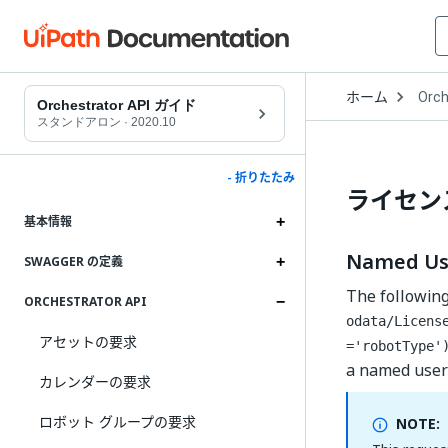
Open
ホーム
Orch
Drop
Orchestrator API ガイド
to
スタンドアロン
·
2020.10
choo
produ
- 折りたたみ
ライセン
基本情報
Named 
SWAGGER の定義
The following 
ORCHESTRATOR API
odata/Licens
アセットの要求
='robotType'
a named user 
カレンダーの要求
ロボット グループの要求
NOTE: