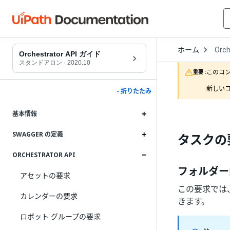
Open
ホーム
Orch
Drop
Orchestrator API ガイド
to
スタンドアロン
·
2020.10
choo
このコ
重要 :
produ
新しいコ
- 折りたたみ
基本情報
SWAGGER の定義
タスクの
ORCHESTRATOR API
フォルダー
アセットの要求
この要求では
カレンダーの要求
きます。
ロボット グループの要求