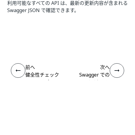
利用可能なすべての API は、最新の更新内容が含まれる
Swagger JSON で確認できます。
いい
はい
thumb_up
thumb_down
え
前へ
次へ
健全性チェック
Swagger での
のエンドポイン
API 呼び出しを
ト
認可する
接続
ヘルプ リソース
サポート
学習する
UiPath アカデミー