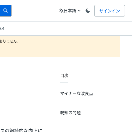
Search
言語
日本語
サインイン
search
translate
expand_more
0.4
りません。

目次
マイナーな改良点
既知の問題
ペリエンスの継続的な向上に