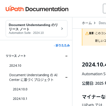
Open
ホーム
Doc
Drop
Document Understanding のリ
to
リース ノート
choo
Automation Suite
·
2024.10
このコ
重要 :
produ
新しいコ
- 折りたたみ
リリース ノート
2024.10.
2024.10
Automation 
Document Understanding の AI
Center に基づくプロジェクト
公開日: 2025 
2024.10.0
マイナーな
2024.10.1
UiPath では