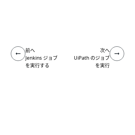
いい
はい
thumb_up
thumb_down
え
前へ
次へ
Jenkins ジョブ
UiPath のジョブ
を実行する
を実行
接続
ヘルプ リソース
サポート
学習する
UiPath アカデミー
質問する
UiPath フォーラム
最新情報を取得