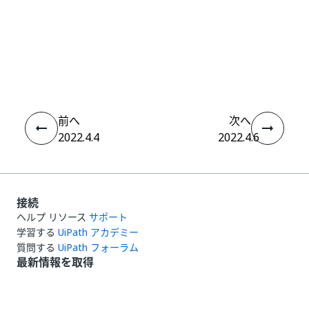
いい
はい
thumb_up
thumb_down
え
前へ
次へ
2022.4.4
2022.4.6
接続
ヘルプ リソース
サポート
学習する
UiPath アカデミー
質問する
UiPath フォーラム
最新情報を取得