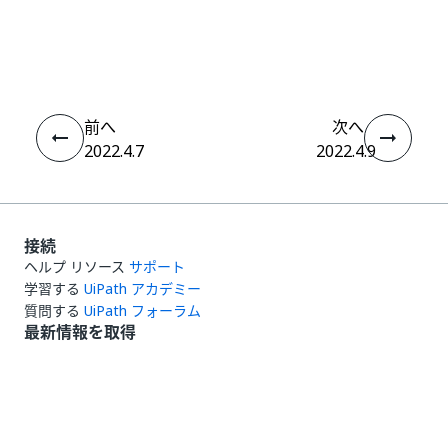
いい
はい
thumb_up
thumb_down
え
前へ
次へ
2022.4.7
2022.4.9
接続
ヘルプ リソース
サポート
学習する
UiPath アカデミー
質問する
UiPath フォーラム
最新情報を取得