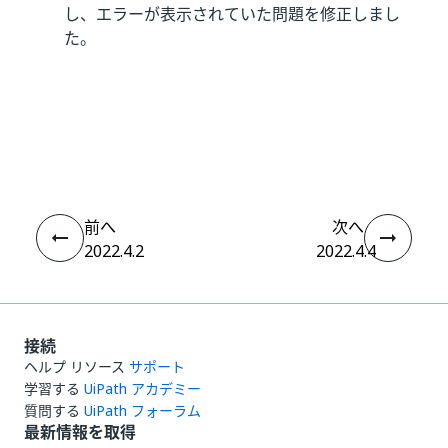
し、エラーが表示されていた問題を修正しまし
た。
いい
はい
thumb_up
thumb_down
え
前へ
次へ
2022.4.2
2022.4.4
接続
ヘルプ リソース
サポート
学習する
UiPath アカデミー
質問する
UiPath フォーラム
最新情報を取得