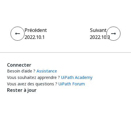
Oui
Non
thumb_up
thumb_down
Précédent
Suivant
2022.10.1
2022.10.3
Connecter
Besoin d'aide ?
Assistance
Vous souhaitez apprendre ?
UiPath Academy
Vous avez des questions ?
UiPath Forum
Rester à jour