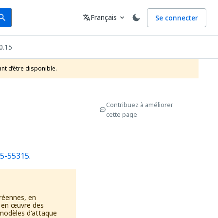
arch
Langue
Français
Se connecter
earch
translate
expand_more
0.15
nt d’être disponible.
Contribuez à améliorer
cette page
5-55315
.
réennes, en
s en œuvre des
 modèles d'attaque