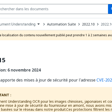
Se
s
n
Automation Suite
2022.10
2022.1
ument Understanding
pdown
se
a localisation du contenu nouvellement publié peut prendre 1 à 2 semaines ava
uct
15
ion: 6 novembre 2024
 apporte des mises à jour de sécurité pour l'adresse
CVE-202
TANT :
ent Understanding OCR pour les images chinoises, japonaises et co
ne mise à jour de sécurité du fournisseur en amont, nous avons mi
 basées sur le réseau dans notre produit.Ces protections filtrent les