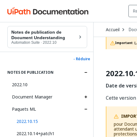
Ope
Accueil
Doc
Dro
Notes de publication de
to
Document Understanding
choo
Automation Suite
·
2022.10
L
Important :
prod
- Réduire
2022.10.
NOTES DE PUBLICATION
2022.10
Date de vers
Document Manager
Cette version
Paquets ML
IMPOR
2022.10.15
pour Docum
attendant u
2022.10.14+patch1
protections