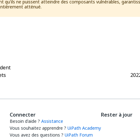
t qu'ils ne puissent atteindre des composants vulnérables, garanti
entièrement atténué.
Oui
Non
thumb_up
thumb_down
édent
ets
202
Connecter
Rester à jour
Besoin d'aide ?
Assistance
Vous souhaitez apprendre ?
UiPath Academy
Vous avez des questions ?
UiPath Forum