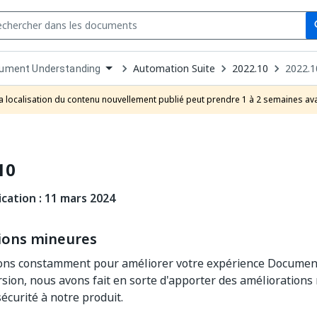
Se
s
n
Automation Suite
2022.10
2022.1
ument Understanding
pdown
se
a localisation du contenu nouvellement publié peut prendre 1 à 2 semaines ava
uct
10
cation : 11 mars 2024
ions mineures
lons constamment pour améliorer votre expérience Documen
rsion, nous avons fait en sorte d'apporter des améliorations
sécurité à notre produit.