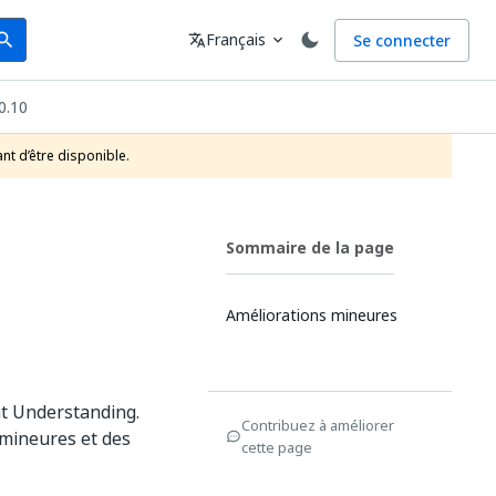
arch
Langue
Français
Se connecter
earch
translate
expand_more
0.10
nt d’être disponible.
Sommaire de la page
Améliorations mineures
t Understanding.
Contribuez à améliorer
 mineures et des
cette page