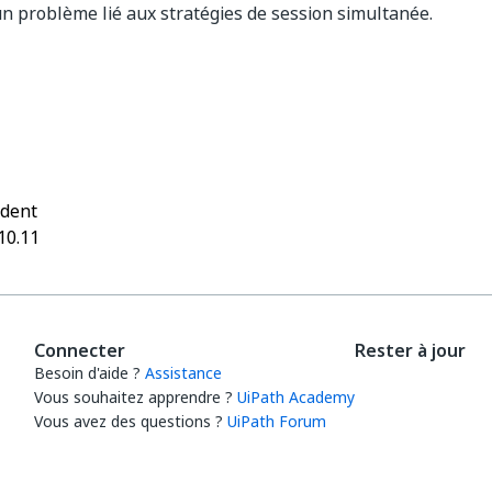
un problème lié aux stratégies de session simultanée.
Oui
Non
thumb_up
thumb_down
édent
10.11
Connecter
Rester à jour
Besoin d'aide ?
Assistance
Vous souhaitez apprendre ?
UiPath Academy
Vous avez des questions ?
UiPath Forum