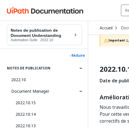
Ope
Accueil
Doc
Dro
Notes de publication de
to
Document Understanding
choo
Automation Suite
·
2022.10
L
Important :
prod
- Réduire
2022.10.
NOTES DE PUBLICATION
2022.10
Date de publi
Document Manager
Améliorat
2022.10.15
Nous travail
Pour cette ve
2022.10.14
correctifs de 
2022.10.13