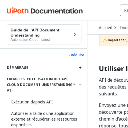
Ope
Accueil
Doc
Dro
Guide de l’API Document
to
Understanding
choo
Automation Cloud
·
latest
L
Important :
prod
- Réduire
Utiliser
DÉMARRAGE
EXEMPLES D’UTILISATION DE L’API
API de découv
CLOUD DOCUMENT UNDERSTANDING™
des requêtes
V1
suivants.
Exécution d’appels API
Envoyez une r
découverte po
Autoriser à l'aide d'une application
chemin d’accè
externe et récupérer les ressources
disponibles
réponse, tous