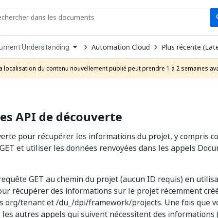
Se
s
n
Automation Cloud
Plus récente (Lat
ument Understanding
pdown
se
a localisation du contenu nouvellement publié peut prendre 1 à 2 semaines ava
uct
 les API de découverte
erte pour récupérer les informations du projet, y compris 
 GET et utiliser les données renvoyées dans les appels Do
equête GET au chemin du projet (aucun ID requis) en utilisan
ur récupérer des informations sur le projet récemment créé
s org/tenant et /du_/dpi/framework/projects. Une fois que v
 les autres appels qui suivent nécessitent des informations 