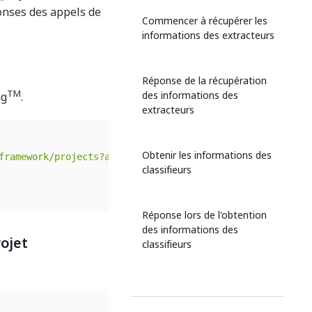
ponses des appels de
Commencer à récupérer les
informations des extracteurs
Réponse de la récupération
TM
des informations des
ng
.
extracteurs
Obtenir les informations des
framework/projects?api-version=1'
 \

classifieurs
Réponse lors de l'obtention
des informations des
ojet
classifieurs
Commencer à récupérer des
balises de projet