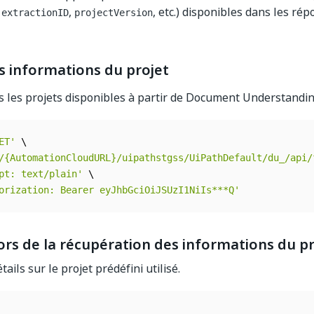
,
,
, etc.) disponibles dans les ré
extractionID
projectVersion
s informations du projet
 les projets disponibles à partir de Document Understandi
ET'
 \

/{AutomationCloudURL}/uipathstgss/UiPathDefault/du_/api/
pt: text/plain'
 \

orization: Bearer eyJhbGciOiJSUzI1NiIs***Q'
rs de la récupération des informations du pr
tails sur le projet prédéfini utilisé.