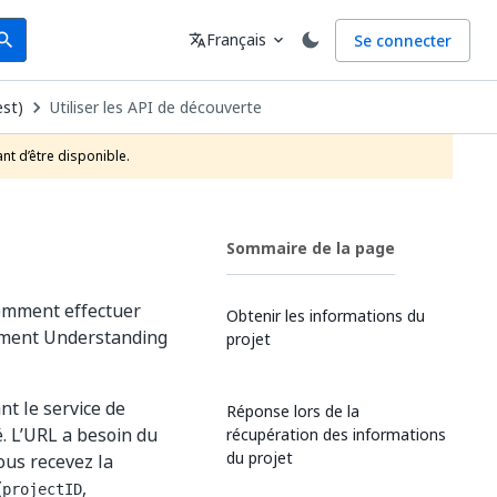
arch
Langue
Français
Se connecter
earch
translate
expand_more
est)
Utiliser les API de découverte
nt d’être disponible.
Sommaire de la page
comment effectuer
Obtenir les informations du
cument Understanding
projet
t le service de
Réponse lors de la
. L’URL a besoin du
récupération des informations
du projet
ous recevez la
(
,
projectID