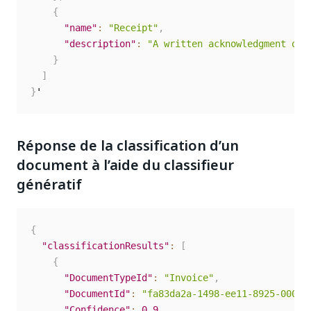
{
"name"
:
"Receipt"
,
"description"
:
"A written acknowledgment of 
}
]
}
Réponse de la classification d’un
document à l’aide du classifieur
génératif
{
"classificationResults"
:
[
{
"DocumentTypeId"
:
"Invoice"
,
"DocumentId"
:
"fa83da2a-1498-ee11-8925-000d3
"Confidence"
:
0.9
,