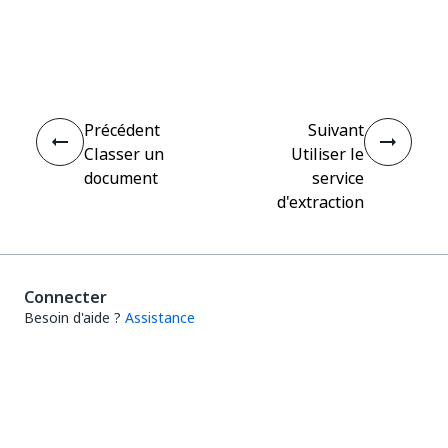
Oui
Non
thumb_up
thumb_down
Précédent
Suivant
Classer un
Utiliser le
document
service
d'extraction
Connecter
Besoin d'aide ?
Assistance
Vous souhaitez apprendre ?
UiPath Academy
Vous avez des questions ?
UiPath Forum
Rester à jour