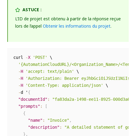
ASTUCE :
L’ID de projet est obtenu à partir de la réponse reçue
lors de l’appel
Obtenir les informations du projet
.
curl 
-
X
'POST'
 \

'{AutomationCloudURL}/<Organization_Name>/<Tenan
-
H
'accept: text/plain'
 \

-
H
'Authorization: Bearer eyJhbGciOiJSUzI1NiIsIm
-
H
'Content-Type: application/json'
 \

-
d '
{
"documentId"
:
"fa83da2a-1498-ee11-8925-000d3a67a
"prompts"
:
[
{
"name"
:
"Invoice"
,
"description"
:
"A detailed statement of good
}
,