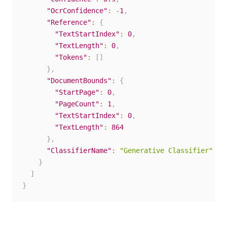
"OcrConfidence"
:
-
1
,
"Reference"
:
{
"TextStartIndex"
:
0
,
"TextLength"
:
0
,
"Tokens"
:
[
]
}
,
"DocumentBounds"
:
{
"StartPage"
:
0
,
"PageCount"
:
1
,
"TextStartIndex"
:
0
,
"TextLength"
:
864
}
,
"ClassifierName"
:
"Generative Classifier"
}
]
}