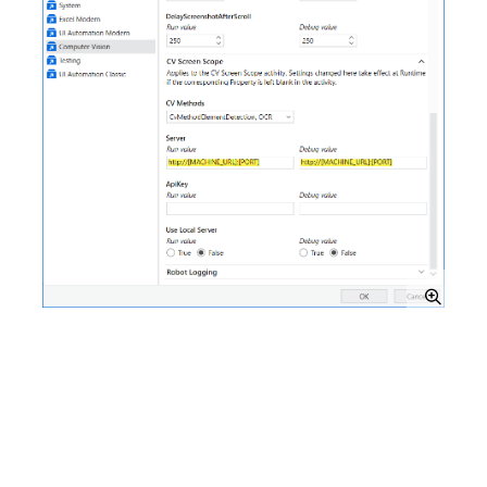
Modification du point de terminaison pour
OCR d'écran UiPath (UiPath Screen OCR)
Pour modifier le point de terminaison de l'activité
OCR d'écran UiPath, accédez à
UiPath Studio
> votre
projet >
Paramètres du projet
>
OCR
>
UiPath