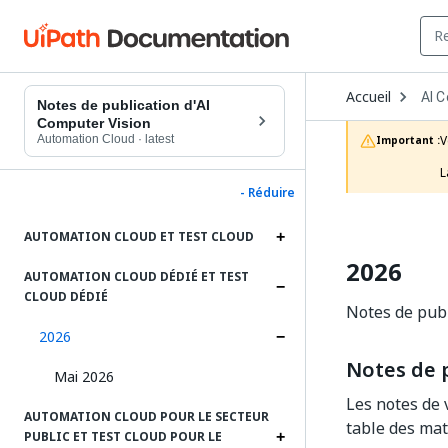
Ope
Accueil
AI 
Dro
Notes de publication d'AI
to
Computer Vision
choo
Automation Cloud
·
latest
V
Important :
prod
L
- Réduire
AUTOMATION CLOUD ET TEST CLOUD
2026
AUTOMATION CLOUD DÉDIÉ ET TEST
CLOUD DÉDIÉ
Notes de publ
2026
Notes de p
Mai 2026
Les notes de 
AUTOMATION CLOUD POUR LE SECTEUR
table des mat
PUBLIC ET TEST CLOUD POUR LE