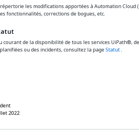
épertorie les modifications apportées à Automation Cloud (
es fonctionnalités, corrections de bogues, etc.
tatut
u courant de la disponibilité de tous les services UiPath®, d
lanifiées ou des incidents, consultez la page
Statut
.
Oui
Non
thumb_up
thumb_down
édent
llet 2022