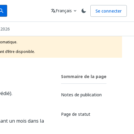
arch
Langue
Français
Se connecter
earch
translate
expand_more
2026
tomatique.

nt d’être disponible.
Sommaire de la page
édié).
Notes de publication​
Page de statut
nant un mois dans la