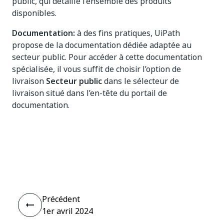
public, qui détaille l’ensemble des produits
disponibles.
Documentation:
à des fins pratiques, UiPath
propose de la documentation dédiée adaptée au
secteur public. Pour accéder à cette documentation
spécialisée, il vous suffit de choisir l’option de
livraison
Secteur public
dans le sélecteur de
livraison situé dans l’en-tête du portail de
documentation.
Oui
Non
thumb_up
thumb_down
Précédent
1er avril 2024