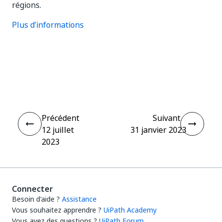
régions.
Plus d’informations
Oui
Non
thumb_up
thumb_down
Précédent
Suivant
12 juillet
31 janvier 2023
2023
Connecter
Besoin d'aide ?
Assistance
Vous souhaitez apprendre ?
UiPath Academy
Vous avez des questions ?
UiPath Forum