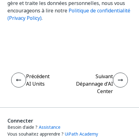
gère et traite les données personnelles, nous vous
encourageons à lire notre
Politique de confidentialité
(Privacy Policy)
.
Oui
Non
thumb_up
thumb_down
Précédent
Suivant
AI Units
Dépannage d'AI
Center
Connecter
Besoin d'aide ?
Assistance
Vous souhaitez apprendre ?
UiPath Academy