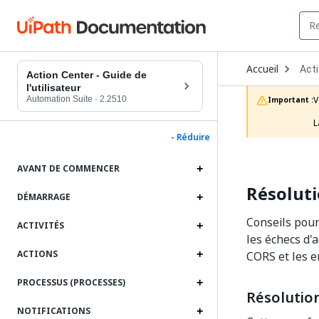
Ope
Accueil
Act
Dro
Action Center - Guide de
to
l'utilisateur
choo
Automation Suite
·
2.2510
V
Important :
prod
L
- Réduire
AVANT DE COMMENCER
Résolut
DÉMARRAGE
Conseils pour
ACTIVITÉS
les échecs d'a
ACTIONS
CORS et les e
PROCESSUS (PROCESSES)
Résolution
NOTIFICATIONS