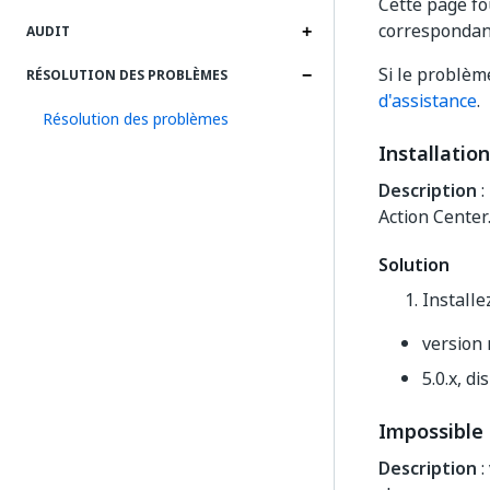
Cette page fou
correspondan
AUDIT
Si le problèm
RÉSOLUTION DES PROBLÈMES
d'assistance
.
Résolution des problèmes
Installatio
Description
:
Action Center
Solution
Install
version 
5.0.x, d
Impossible 
Description
: