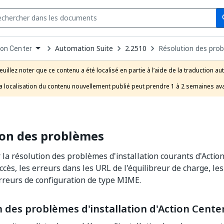
Se
s
n
Automation Suite
2.2510
Résolution des pro
ion Center
pdown
se
euillez noter que ce contenu a été localisé en partie à l’aide de la traduction au
uct
a localisation du contenu nouvellement publié peut prendre 1 à 2 semaines ava
ion des problèmes
 la résolution des problèmes d'installation courants d'Acti
ccès, les erreurs dans les URL de l'équilibreur de charge, les
rreurs de configuration de type MIME.
 des problèmes d'installation d'Action Cente