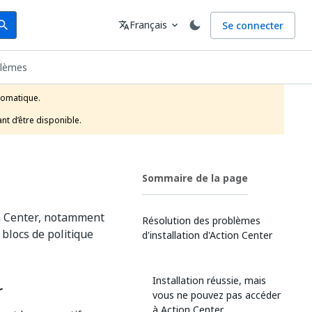
arch
Langue
Français
Se connecter
earch
translate
expand_more
blèmes
tomatique.

nt d’être disponible.
Sommaire de la page
on Center, notamment
Résolution des problèmes
 blocs de politique
d'installation d'Action Center
Installation réussie, mais
r
vous ne pouvez pas accéder
à Action Center