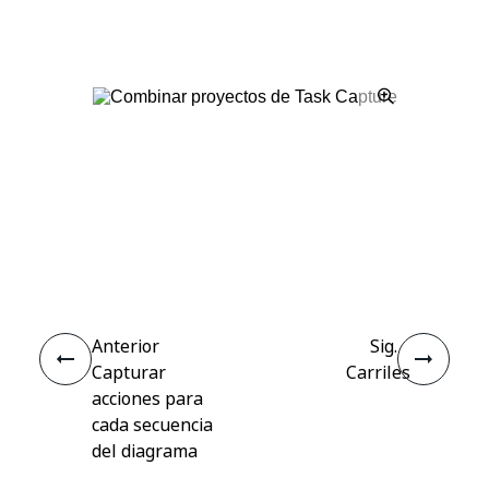
Sí
No
thumb_up
thumb_down
Anterior
Sig.
Capturar
Carriles
acciones para
cada secuencia
del diagrama