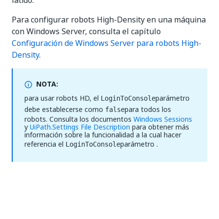
latido.
Para configurar robots High-Density en una máquina
con Windows Server, consulta el capítulo
Configuración de Windows Server para robots High-
Density
.
NOTA:
para usar robots HD, el
parámetro
LoginToConsole
debe establecerse como
para todos los
false
robots. Consulta los documentos
Windows Sessions
y
UiPath.Settings File Description
para obtener más
información sobre la funcionalidad a la cual hacer
referencia el
parámetro .
LoginToConsole
Sí
No
thumb_up
thumb_down