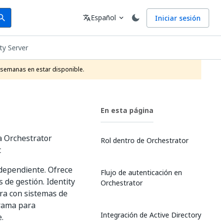
arch
Idioma
Español
Iniciar sesión
arch
translate
expand_more
ty Server
 semanas en estar disponible.
En esta página
a Orchestrator
Rol dentro de Orchestrator
t
ndependiente. Ofrece
Flujo de autenticación en
 de gestión. Identity
Orchestrator
ra con sistemas de
grama para
Integración de Active Directory
.