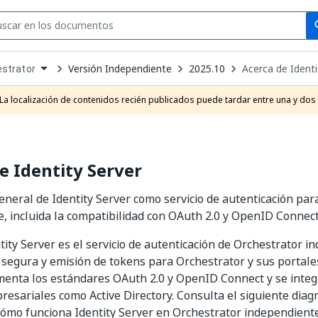
Se
se
Versión Independiente
2025.10
Acerca de Identi
strator
own
e
La localización de contenidos recién publicados puede tardar entre una y dos
t
e Identity Server
eneral de Identity Server como servicio de autenticación par
, incluida la compatibilidad con OAuth 2.0 y OpenID Connec
ity Server es el servicio de autenticación de Orchestrator i
 segura y emisión de tokens para Orchestrator y sus portales
enta los estándares OAuth 2.0 y OpenID Connect y se integ
resariales como Active Directory. Consulta el siguiente dia
mo funciona Identity Server en Orchestrator independiente