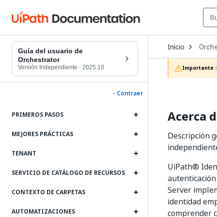
Open
Inicio
Orche
Dropd
Guía del usuario de
to
Orchestrator
choos
Versión Independiente
·
2025.10
Importante :
produc
- Contraer
Acerca d
PRIMEROS PASOS
MEJORES PRÁCTICAS
Descripción g
independiente
TENANT
UiPath® Ident
SERVICIO DE CATÁLOGO DE RECURSOS
autenticación
Server implem
CONTEXTO DE CARPETAS
identidad emp
AUTOMATIZACIONES
comprender có