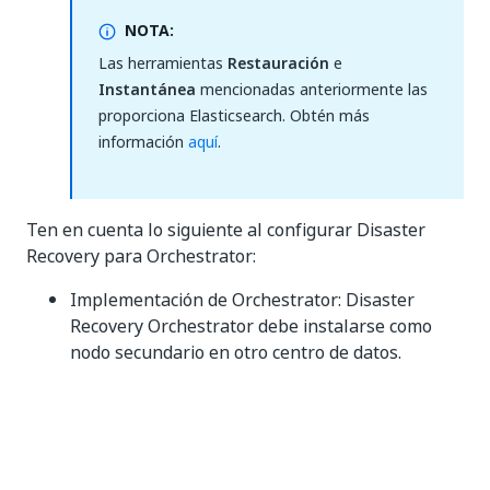
NOTA:
Las herramientas
Restauración
e
Instantánea
mencionadas anteriormente las
proporciona Elasticsearch. Obtén más
información
aquí
.
Ten en cuenta lo siguiente al configurar Disaster
Recovery para Orchestrator:
Implementación de Orchestrator: Disaster
Recovery Orchestrator debe instalarse como
nodo secundario en otro centro de datos.
Instalación de HAA: asegúrate de que el High
Availability Add-on esté instalado con el modo
CRDB habilitado.
Comportamiento de NLB: la lógica de DR real se