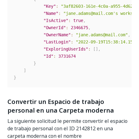
"Key"
:
"3af82603-161e-4c0a-a955-4d625a
"Name"
:
"jane.adams@mail.com's workspa
"IsActive"
:
true
,
"OwnerId"
:
2346675
,
"OwnerName"
:
"jane.adams@mail.com"
,
"LastLogin"
:
"2022-09-19T15:38:14.157Z
"ExploringUserIds"
:
[
]
,
"Id"
:
3731674
}
]
}
Convertir un Espacio de trabajo
personal en una Carpeta moderna
La siguiente solicitud le permite convertir el espacio
de trabajo personal con el ID 2142812 en una
carpeta moderna con el nombre