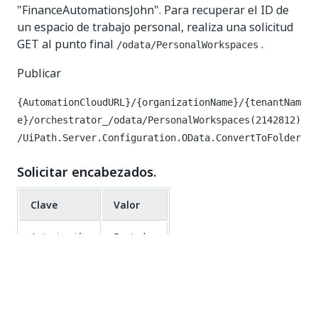
"FinanceAutomationsJohn". Para recuperar el ID de
un espacio de trabajo personal, realiza una solicitud
GET al punto final
.
/odata/PersonalWorkspaces
Publicar
{AutomationCloudURL}/{organizationName}/{tenantNam
e}/orchestrator_/odata/PersonalWorkspaces(2142812)
/UiPath.Server.Configuration.OData.ConvertToFolder
Solicitar encabezados.
Clave
Valor
Autorización
Portador
Solicitar cuerpo