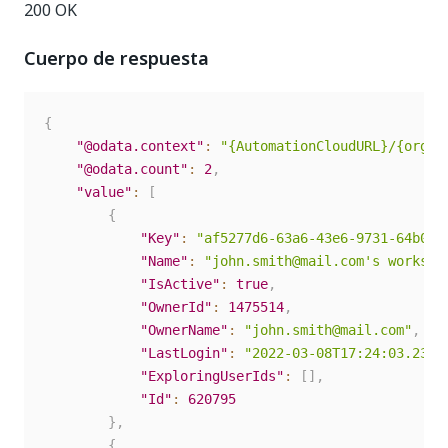
200 OK
Cuerpo de respuesta
{
"@odata.context"
:
"{AutomationCloudURL}/{organ
"@odata.count"
:
2
,
"value"
:
[
{
"Key"
:
"af5277d6-63a6-43e6-9731-64b0d7
"Name"
:
"john.smith@mail.com's workspa
"IsActive"
:
true
,
"OwnerId"
:
1475514
,
"OwnerName"
:
"john.smith@mail.com"
,
"LastLogin"
:
"2022-03-08T17:24:03.23Z"
"ExploringUserIds"
:
[
]
,
"Id"
:
620795
}
,
{