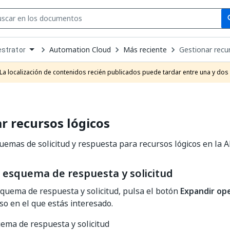
Se
se
Automation Cloud
Más reciente
Gestionar recu
strator
own
e
La localización de contenidos recién publicados puede tardar entre una y dos
t
r recursos lógicos
emas de solicitud y respuesta para recursos lógicos en la A
l esquema de respuesta y solicitud
squema de respuesta y solicitud, pulsa el botón
Expandir op
rso en el que estás interesado.
uema de respuesta y solicitud