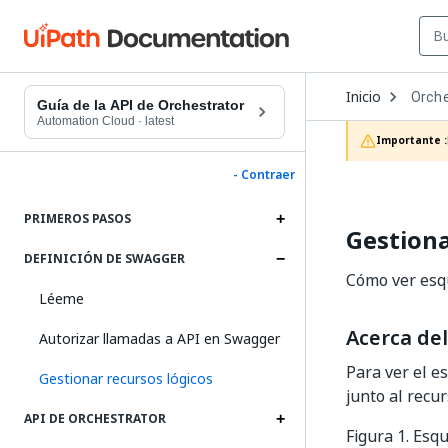
Open
Inicio
Orche
Dropd
Guía de la API de Orchestrator
to
Automation Cloud
·
latest
choos
Importante :
produc
- Contraer
PRIMEROS PASOS
Gestiona
DEFINICIÓN DE SWAGGER
Cómo ver esqu
Léeme
Acerca de
Autorizar llamadas a API en Swagger
Para ver el e
Gestionar recursos lógicos
junto al recu
API DE ORCHESTRATOR
Figura 1. Esq