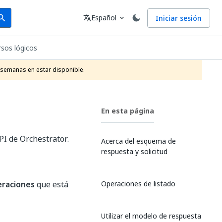
arch
Idioma
Español
Iniciar sesión
arch
translate
expand_more
rsos lógicos
 semanas en estar disponible.
En esta página
PI de Orchestrator.
Acerca del esquema de
respuesta y solicitud
eraciones
que está
Operaciones de listado
Utilizar el modelo de respuesta