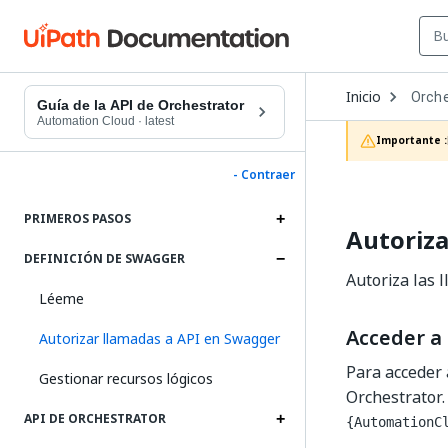
Open
Inicio
Orche
Dropd
Guía de la API de Orchestrator
to
Automation Cloud
·
latest
choos
Importante :
produc
- Contraer
PRIMEROS PASOS
Autoriza
DEFINICIÓN DE SWAGGER
Autoriza las 
Léeme
Acceder a
Autorizar llamadas a API en Swagger
Para acceder 
Gestionar recursos lógicos
Orchestrator.
API DE ORCHESTRATOR
{AutomationC