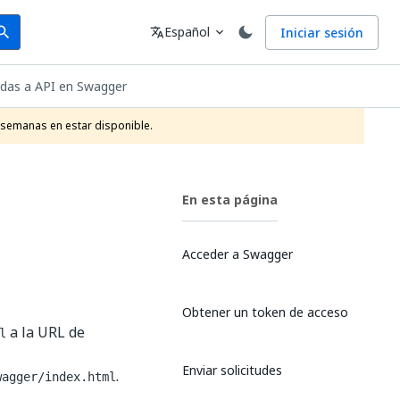
arch
Idioma
Español
Iniciar sesión
arch
translate
expand_more
adas a API en Swagger
 semanas en estar disponible.
En esta página
Acceder a Swagger
Obtener un token de acceso
a la URL de
l
Enviar solicitudes
.
wagger/index.html