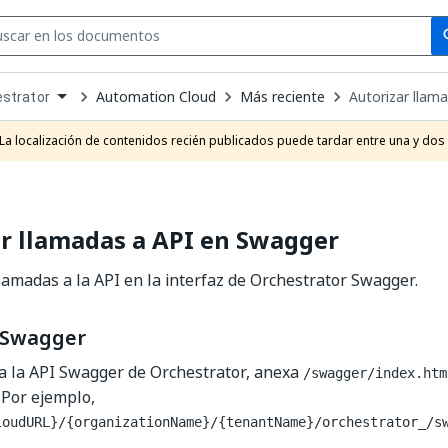
Se
se
Automation Cloud
Más reciente
Autorizar llam
strator
own
e
La localización de contenidos recién publicados puede tardar entre una y dos
t
r llamadas a API en Swagger
llamadas a la API en la interfaz de Orchestrator Swagger.
 Swagger
a la API Swagger de Orchestrator, anexa
/swagger/index.htm
 Por ejemplo,
loudURL}/{organizationName}/{tenantName}/orchestrator_/s